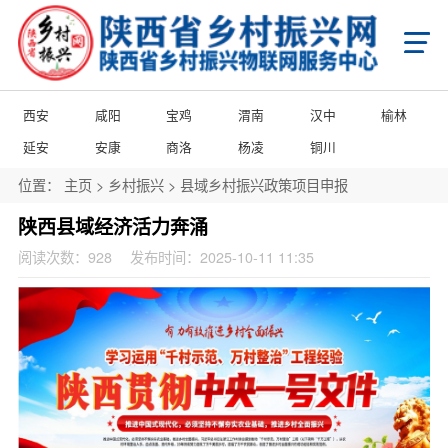
首页
X
乡村振兴
学习知行平台
国家级乡村振兴政策项目申报
省级乡村振兴政策项目申报
西安
咸阳
宝鸡
渭南
汉中
榆林
市级乡村振兴政策项目申报
县域乡村振兴政策项目申报
陕西省乡村振兴产业帮扶项目申报
延安
安康
商洛
杨凌
铜川
陕西省乡村振兴消费帮扶项目申报
陕西省乡村振兴馆产品入库项目申报
陕西省农商互联产品入库项目申报
位置：
主页
>
乡村振兴
>
县域乡村振兴政策项目申报
市级乡村振兴馆产品入库项目申报
县级乡村振兴馆产品入库项目申报
县级乡村振兴馆项目申报
城乡乡村振兴馆项目申报
门店乡村振兴馆项目申报
陕西县域经济活力奔涌
政策申报
阅读次数：
928
发布时间：2025-10-11 11:35
国家级乡村振兴政策项目申报
省级乡村振兴政策项目申报
市级乡村振兴政策项目申报
县域乡村振兴政策项目申报
国家级项目企业展播
省级项目企业展播
市级项目企业展播
政策通告
产业振兴
产业振兴政策项目申报服务
产业振兴政策项目共建申报
产业振兴政策项目品牌播报