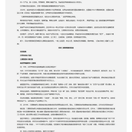
国家级政策类组织振兴项目申报
部委政策类组织振兴项目申报
省级政策类组织振兴项目申报
市级政策类组织振兴项目申报
县域政策类组织振兴项目申报
央企政策类组织振兴项目申报
国企政策类组织振兴项目申报
基金会政策类组织振兴项目申报
政策类组织振兴项目申报
大学类组织振兴项目申报
研究院类组织振兴项目申报
商协会政策类组织振兴项目申报
政策指导共建类组织振兴项目申报
陕西省标准化通告
陕西省项目规划通告
陕西省乡村振兴馆通告
陕西省产业帮扶通告
陕西省非遗保护通告
陕西省乡村振兴通告
陕西省政策课题通告
陕西省政府采购通告
陕西省供销合作社通告
陕西省法规课题通告
陕西省社会文化产业通告
陕西省知识产权保护通告
品牌中国●陕西领航
陕西省现代有机农业产品通告
政策通告
服务机构
助企政策项目申报
助企法规项目申报
助农政策项目申报
助服务业企业项目申报
助深加工企业项目申报
助互联网企业项目申报
助个体户/个人服务项目申报
助企项目申报机构
陕西省乡村振兴网图片新闻
人才振兴中国●陕西国匠
产业振兴中国●陕西楷模
文化振兴中国●陕西先锋
生态振兴中国●陕西典范
组织振兴中国●党员先锋号
项目通告