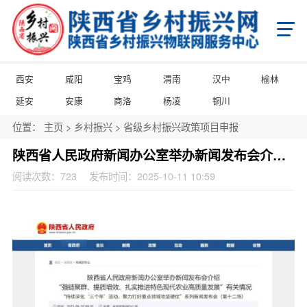
首页
X
乡村振兴
学习知行平台
国家级乡村振兴政策项目申报
省级乡村振兴政策项目申报
西安
咸阳
宝鸡
渭南
汉中
榆林
市级乡村振兴政策项目申报
县域乡村振兴政策项目申报
陕西省乡村振兴产业帮扶项目申报
延安
安康
商洛
杨凌
铜川
陕西省乡村振兴消费帮扶项目申报
陕西省乡村振兴馆产品入库项目申报
陕西省农商互联产品入库项目申报
位置：
主页
>
乡村振兴
>
省级乡村振兴政策项目申报
市级乡村振兴馆产品入库项目申报
县级乡村振兴馆产品入库项目申报
县级乡村振兴馆项目申报
城乡乡村振兴馆项目申报
门店乡村振兴馆项目申报
陕西省人民政府新闻办公室举办新闻发布会介绍强链聚群、提质增效、扎实推进特色现代农业高质量发展”有关情况
政策申报
阅读次数：
723
发布时间：2025-10-11 10:59
国家级乡村振兴政策项目申报
省级乡村振兴政策项目申报
市级乡村振兴政策项目申报
县域乡村振兴政策项目申报
国家级项目企业展播
省级项目企业展播
市级项目企业展播
政策通告
产业振兴
产业振兴政策项目申报服务
产业振兴政策项目共建申报
产业振兴政策项目品牌播报