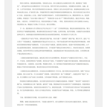
国家级政策类组织振兴项目申报
部委政策类组织振兴项目申报
省级政策类组织振兴项目申报
市级政策类组织振兴项目申报
县域政策类组织振兴项目申报
央企政策类组织振兴项目申报
国企政策类组织振兴项目申报
基金会政策类组织振兴项目申报
政策类组织振兴项目申报
大学类组织振兴项目申报
研究院类组织振兴项目申报
商协会政策类组织振兴项目申报
政策指导共建类组织振兴项目申报
陕西省标准化通告
陕西省项目规划通告
陕西省乡村振兴馆通告
陕西省产业帮扶通告
陕西省非遗保护通告
陕西省乡村振兴通告
陕西省政策课题通告
陕西省政府采购通告
陕西省供销合作社通告
陕西省法规课题通告
陕西省社会文化产业通告
陕西省知识产权保护通告
品牌中国●陕西领航
陕西省现代有机农业产品通告
政策通告
服务机构
助企政策项目申报
助企法规项目申报
助农政策项目申报
助服务业企业项目申报
助深加工企业项目申报
助互联网企业项目申报
助个体户/个人服务项目申报
助企项目申报机构
陕西省乡村振兴网图片新闻
人才振兴中国●陕西国匠
产业振兴中国●陕西楷模
文化振兴中国●陕西先锋
生态振兴中国●陕西典范
组织振兴中国●党员先锋号
项目通告