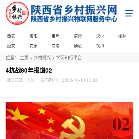
首页
X
乡村振兴
学习知行平台
国家级乡村振兴政策项目申报
省级乡村振兴政策项目申报
西安
咸阳
宝鸡
渭南
汉中
榆林
市级乡村振兴政策项目申报
县域乡村振兴政策项目申报
陕西省乡村振兴产业帮扶项目申报
延安
安康
商洛
杨凌
铜川
陕西省乡村振兴消费帮扶项目申报
陕西省乡村振兴馆产品入库项目申报
陕西省农商互联产品入库项目申报
位置：
主页
>
乡村振兴
>
学习知行平台
市级乡村振兴馆产品入库项目申报
县级乡村振兴馆产品入库项目申报
县级乡村振兴馆项目申报
城乡乡村振兴馆项目申报
门店乡村振兴馆项目申报
4抗战80年报道02
政策申报
阅读次数：
790
发布时间：2025-10-10 16:24
国家级乡村振兴政策项目申报
省级乡村振兴政策项目申报
市级乡村振兴政策项目申报
县域乡村振兴政策项目申报
国家级项目企业展播
省级项目企业展播
市级项目企业展播
政策通告
产业振兴
产业振兴政策项目申报服务
产业振兴政策项目共建申报
产业振兴政策项目品牌播报