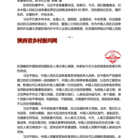
国家级政策类组织振兴项目申报
部委政策类组织振兴项目申报
省级政策类组织振兴项目申报
市级政策类组织振兴项目申报
县域政策类组织振兴项目申报
央企政策类组织振兴项目申报
国企政策类组织振兴项目申报
基金会政策类组织振兴项目申报
政策类组织振兴项目申报
大学类组织振兴项目申报
研究院类组织振兴项目申报
商协会政策类组织振兴项目申报
政策指导共建类组织振兴项目申报
陕西省标准化通告
陕西省项目规划通告
陕西省乡村振兴馆通告
陕西省产业帮扶通告
陕西省非遗保护通告
陕西省乡村振兴通告
陕西省政策课题通告
陕西省政府采购通告
陕西省供销合作社通告
陕西省法规课题通告
陕西省社会文化产业通告
陕西省知识产权保护通告
品牌中国●陕西领航
陕西省现代有机农业产品通告
政策通告
服务机构
助企政策项目申报
助企法规项目申报
助农政策项目申报
助服务业企业项目申报
助深加工企业项目申报
助互联网企业项目申报
助个体户/个人服务项目申报
助企项目申报机构
陕西省乡村振兴网图片新闻
人才振兴中国●陕西国匠
产业振兴中国●陕西楷模
文化振兴中国●陕西先锋
生态振兴中国●陕西典范
组织振兴中国●党员先锋号
项目通告