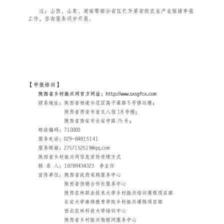
国家级政策类组织振兴项目申报
部委政策类组织振兴项目申报
省级政策类组织振兴项目申报
市级政策类组织振兴项目申报
县域政策类组织振兴项目申报
央企政策类组织振兴项目申报
国企政策类组织振兴项目申报
基金会政策类组织振兴项目申报
政策类组织振兴项目申报
大学类组织振兴项目申报
研究院类组织振兴项目申报
商协会政策类组织振兴项目申报
政策指导共建类组织振兴项目申报
陕西省标准化通告
陕西省项目规划通告
陕西省乡村振兴馆通告
陕西省产业帮扶通告
陕西省非遗保护通告
陕西省乡村振兴通告
陕西省政策课题通告
陕西省政府采购通告
陕西省供销合作社通告
陕西省法规课题通告
陕西省社会文化产业通告
陕西省知识产权保护通告
品牌中国●陕西领航
陕西省现代有机农业产品通告
政策通告
服务机构
助企政策项目申报
助企法规项目申报
助农政策项目申报
助服务业企业项目申报
助深加工企业项目申报
助互联网企业项目申报
助个体户/个人服务项目申报
助企项目申报机构
陕西省乡村振兴网图片新闻
人才振兴中国●陕西国匠
产业振兴中国●陕西楷模
文化振兴中国●陕西先锋
生态振兴中国●陕西典范
组织振兴中国●党员先锋号
项目通告