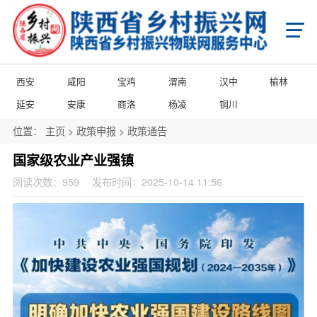
首页
X
乡村振兴
学习知行平台
国家级乡村振兴政策项目申报
省级乡村振兴政策项目申报
西安
咸阳
宝鸡
渭南
汉中
榆林
市级乡村振兴政策项目申报
县域乡村振兴政策项目申报
陕西省乡村振兴产业帮扶项目申报
延安
安康
商洛
杨凌
铜川
陕西省乡村振兴消费帮扶项目申报
陕西省乡村振兴馆产品入库项目申报
陕西省农商互联产品入库项目申报
位置：
主页
>
政策申报
>
政策通告
市级乡村振兴馆产品入库项目申报
县级乡村振兴馆产品入库项目申报
县级乡村振兴馆项目申报
城乡乡村振兴馆项目申报
门店乡村振兴馆项目申报
国家级农业产业强镇
政策申报
阅读次数：
959
发布时间：2025-10-14 11:56
国家级乡村振兴政策项目申报
省级乡村振兴政策项目申报
市级乡村振兴政策项目申报
县域乡村振兴政策项目申报
国家级项目企业展播
省级项目企业展播
市级项目企业展播
政策通告
产业振兴
产业振兴政策项目申报服务
产业振兴政策项目共建申报
产业振兴政策项目品牌播报